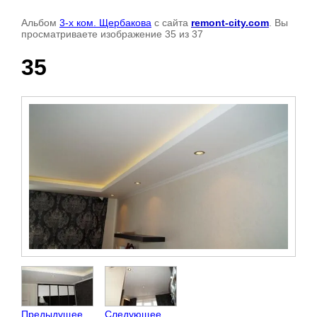
Альбом
3-х ком. Щербакова
с сайта
remont-city.com
. Вы
просматриваете изображение 35 из 37
35
Предыдущее
Следующее