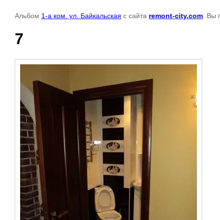
Альбом
1-а ком. ул. Байкальская
с сайта
remont-city.com
. Вы
7