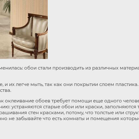
нилась: обои стали производить из различных материало
 их легче мыть, так как они покрытии слоем пластика. 
ства.
как оклеивание обоев требует помощи еще одного челове
нию: устраняются старые обои или краски, заполняются 
крашивания стен красками, потому, что толстые или стру
нно не забывайте что есть комнаты и помещения которые