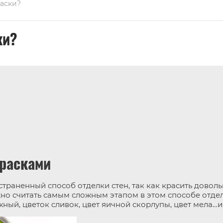
раски?
ки?
красками
траненный способ отделки стен, так как красить довольн
о считать самым сложным этапом в этом способе отделк
ный, цветок сливок, цвет яичной скорлупы, цвет мела…и 