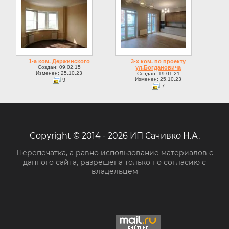
1-а ком. Держинского
3-х ком. по проекту
Создан: 09.02.15
ул.Богдановича
Изменен: 25.10.23
Создан: 19.01.21
Изменен: 25.10.23
9
7
Copyright © 2014 - 2026 ИП Сачивко Н.А.
Перепечатка, а равно использование материалов с
данного сайта, разрешена только по согласию с
владельцем